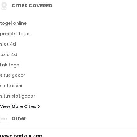
CITIES COVERED
togel online
prediksi togel
slot 4d
toto 4d
link togel
situs gacor
slot resmi
situs slot gacor
View More Cities
Other
Download our App