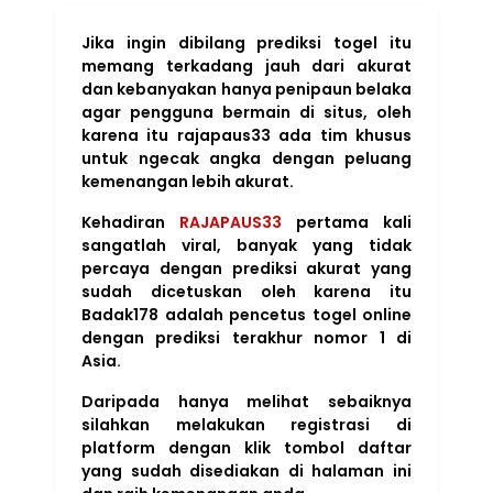
Jika ingin dibilang prediksi togel itu
memang terkadang jauh dari akurat
dan kebanyakan hanya penipaun belaka
agar pengguna bermain di situs, oleh
karena itu rajapaus33 ada tim khusus
untuk ngecak angka dengan peluang
kemenangan lebih akurat.
Kehadiran
RAJAPAUS33
pertama kali
sangatlah viral, banyak yang tidak
percaya dengan prediksi akurat yang
sudah dicetuskan oleh karena itu
Badak178 adalah pencetus togel online
dengan prediksi terakhur nomor 1 di
Asia.
Daripada hanya melihat sebaiknya
silahkan melakukan registrasi di
platform dengan klik tombol daftar
yang sudah disediakan di halaman ini