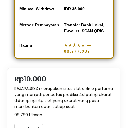
Minimal Withdraw
IDR 35,000
Metode Pembayaran
Transfer Bank Lokal,
E-wallet, SCAN QRIS
Rating
★★★★★
—
88,777,987
Rp10.000
RAJAPAUS33 merupakan situs slot online pertama
yang menjadi pencetus prediksi 4d paling akurat
didampingi rtp slot yang akurat yang pasti
memberikan cuan setiap saat.
98.789 Ulasan