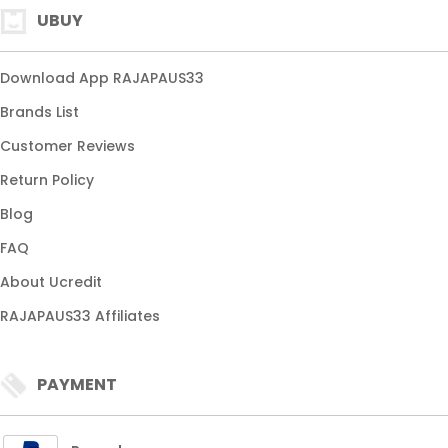
UBUY
Download App RAJAPAUS33
Brands List
Customer Reviews
Return Policy
Blog
FAQ
About Ucredit
RAJAPAUS33 Affiliates
PAYMENT